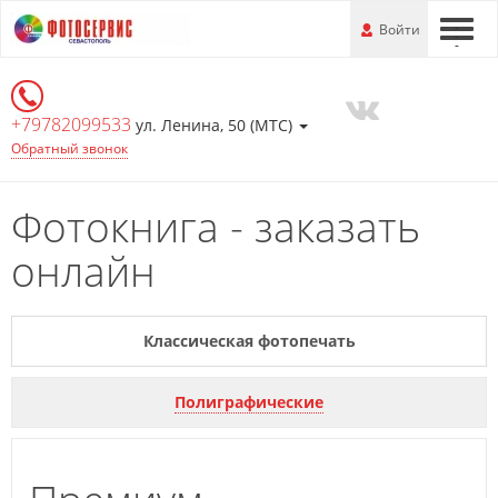
Перейти
-
Войти
-
-
к
основной
информации
+79782099533
ул. Ленина, 50 (МТС)
Обратный звонок
Фотокнига - заказать
онлайн
Классическая фотопечать
Полиграфические