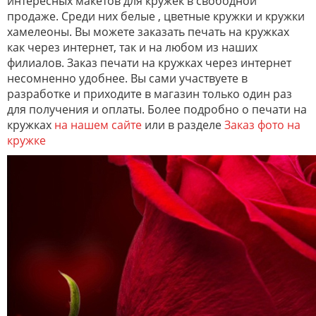
интересных макетов для кружек в свободной
продаже. Среди них белые , цветные кружки и кружки
хамелеоны. Вы можете заказать печать на кружках
как через интернет, так и на любом из наших
филиалов. Заказ печати на кружках через интернет
несомненно удобнее. Вы сами участвуете в
разработке и приходите в магазин только один раз
для получения и оплаты. Более подробно о печати на
кружках
на нашем сайте
или в разделе
Заказ фото на
кружке